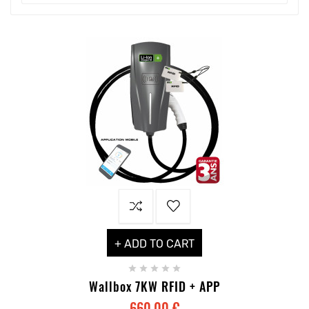
+ ADD TO CART





Wallbox 7KW RFID + APP
660,00 €